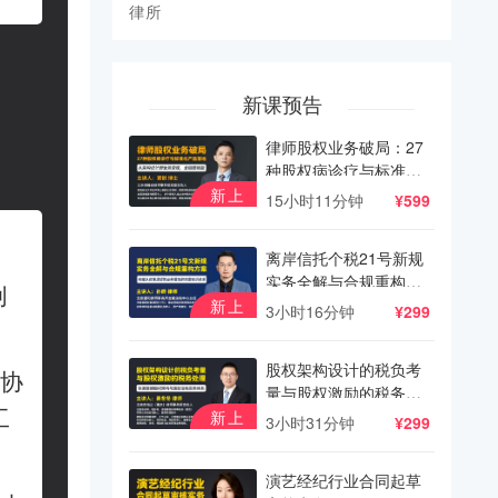
律所
新课预告
律师股权业务破局：27
种股权病诊疗与标准化
产品落地
新上
15小时11分钟
¥599
离岸信托个税21号新规
实务全解与合规重构方
创
案
新上
3小时16分钟
¥299
股权架构设计的税负考
协
量与股权激励的税务处
工
理
新上
3小时31分钟
¥299
演艺经纪行业合同起草