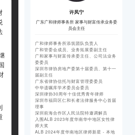
财
许凤宁
税
广东广和律师事务所 家事与财富传承业务委
员会主任
法
广和律师事务所添筑团队负责人
广和管委会成员、业务拓展委副主任
继
广和家事与财富传承委主任、公司法业务
委委员
国
深圳市律协房地产委第十届委员、第十一
财
届副主任
广东省律协信托与财富管理委委员
中华遗嘱库学术委员会委员
深圳律协30周年十佳优秀青年律师
，
深圳市福田区仁和长者法律服务中心首届
利
理事
深圳前海合作区人民法院特邀调解员
重
入围ALB 2023年度华南华中地区女性律
师大奖
ALB 2024年度华南地区律师新星 - 本地