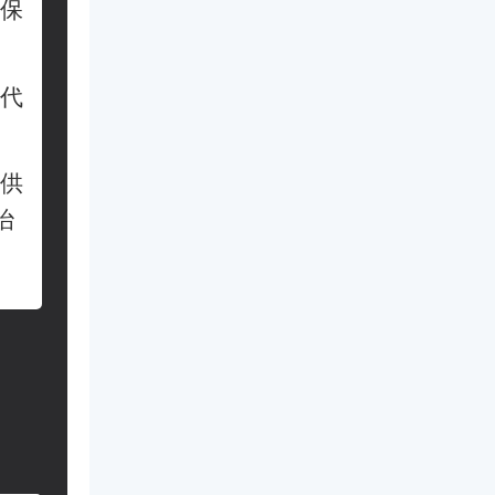
保
代
供
治