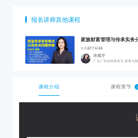
报名讲师其他课程
1小时7分钟
许凤宁
广东广和律师事务所 家事与
课程介绍
课程章节