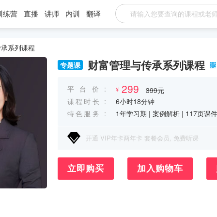
训练营
直播
讲师
内训
翻译
传承系列课程
财富管理与传承系列课程
专题课
299
平 台 价 :
¥
399元
课程时长 :
6小时18分钟
特色服务 :
1年学习期
|
案例解析
|
117页课
开通 VIP年卡两年卡 套餐会员, 免费听课
立即购买
加入购物车