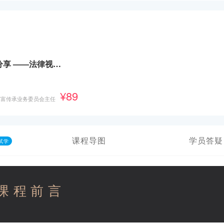
家族财富管理与传承实务分享 ——法律视角下的策略与工具
¥89
财富传承业务委员会主任
课程导图
学员答疑
试学
课程前言