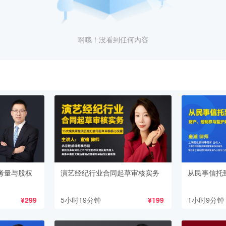
啊哦！没看到任何内容
考量与股权
演艺经纪行业合同起草审核实务
从民事信托
¥299
5小时19分钟
¥199
1小时9分钟