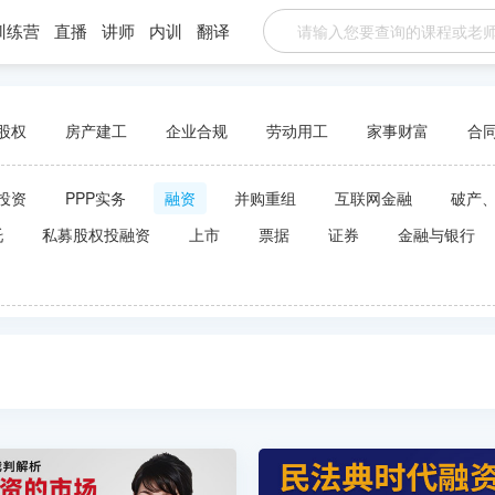
训练营
直播
讲师
内训
翻译
股权
房产建工
企业合规
劳动用工
家事财富
合
投资
PPP实务
融资
并购重组
互联网金融
破产
托
私募股权投融资
上市
票据
证券
金融与银行