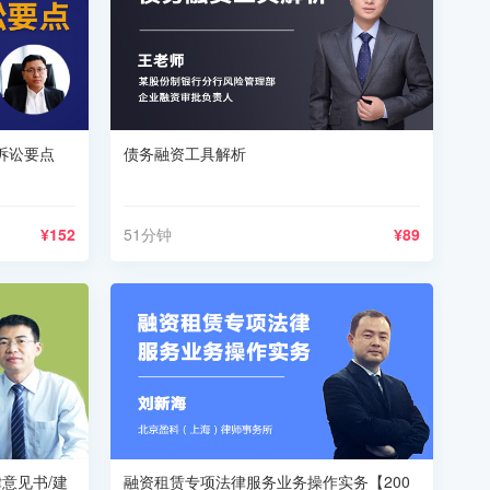
诉讼要点
债务融资工具解析
¥152
51分钟
¥89
意见书/建
融资租赁专项法律服务业务操作实务【200