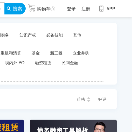
搜索
购物车
登录
注册
APP
0
同实务
知识产权
必备技能
其他
、重组和清算
基金
新三板
企业并购
境内外IPO
融资租赁
民间金融
价格
好评