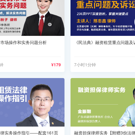
的市场操作和实务问题分析
《民法典》融资租赁重点问题及
钟
¥179
7小时1分钟
律实务操作指引——配套161页
融资担保律师实务【附赠3份法律