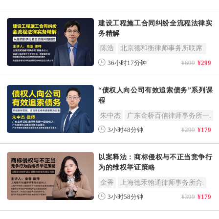
建设工程施工合同纠纷全流程法律实
务精解
陈浩
北京德和衡律师事务所联席.
36小时17分钟
¥699
¥299
“债权人向公司有效追索债务”系列课
程
朱中杰
广东金桥百信律师事务所一.
3小时48分钟
¥299
¥179
以案释法：商标侵权与不正当竞争行
为的维权举证策略
金香
上海德禾翰通律师事务所合.
3小时58分钟
¥399
¥179