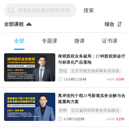
全部课程
综合
全部
专题课
微课
证书课
律师股权业务破局：27种股权病诊疗
与标准化产品落地
贾锐
北京市隆安律师事务所高级.
15小时11分钟
¥699
¥599
离岸信托个税21号新规实务全解与合
规重构方案
孙晔
北京瀛和律师事务所金融法.
3小时16分钟
¥399
¥299