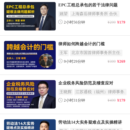
EPC工程总承包的若干法律问题
姚望
上海森岳律师事务所 合伙.
2小时56分钟
¥299
¥179
律师如何跨越会计的门槛
王军
北京市国首律师事务所主任.
9小时29分钟
¥399
¥269
企业税务风险防范及稽查应对
王晓辉
江苏通税（福州）律师事务.
2小时31分钟
¥499
¥179
劳动法14大实务疑难点及实操精讲