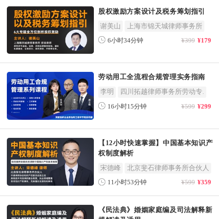
股权激励方案设计及税务筹划指引
谢美山
上海市锦天城律师事务所
6小时34分钟
¥399
¥179
劳动用工全流程合规管理实务指南
李明
四川拓越律师事务所劳动专.
16小时15分钟
¥599
¥299
【12小时快速掌握】中国基本知识产
权制度解析
宋德峰
北京斐石律师事务所合伙人
11小时53分钟
¥599
¥359
《民法典》婚姻家庭编及司法解释新