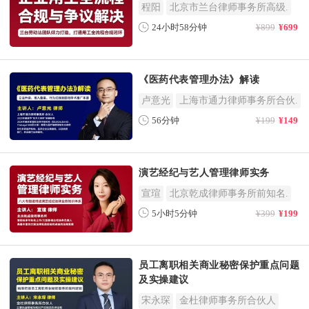
程阳
北京市兰台律师事务所高级.
24小时58分钟
¥899
¥699
《医药代表管理办法》解读
卢意光
上海市通力律师事务所合伙.
56分钟
¥199
¥149
演艺经纪与艺人管理律师实务
宣瑄
北京乾成律师事务所前知名.
5小时5分钟
¥399
¥199
员工离职相关商业秘密保护重点问题
及实操建议
宋永琛
金杜律师事务所合伙人