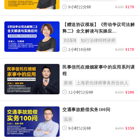
9小时22分钟
¥399
¥179
【赠送协议模板】《劳动争议司法解
释二》全文解读与实操应...
刘瑀琦
知行法律特聘讲师
2小时18分钟
¥299
¥179
民事信托在婚姻家事中的应用系列课
程
唐潮
上海君伦律师事务所合伙人
12小时52分钟
¥399
¥299
交通事故赔偿实务100问
温泉
9小时52分钟
¥499
¥359