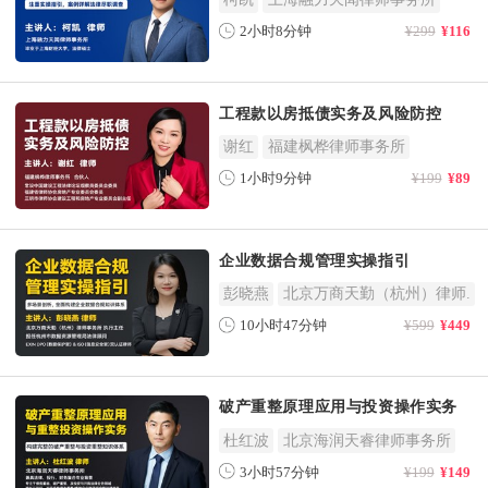
2小时8分钟
¥299
¥116
工程款以房抵债实务及风险防控
谢红
福建枫桦律师事务所
1小时9分钟
¥199
¥89
企业数据合规管理实操指引
彭晓燕
北京万商天勤（杭州）律师.
10小时47分钟
¥599
¥449
破产重整原理应用与投资操作实务
杜红波
北京海润天睿律师事务所
3小时57分钟
¥199
¥149