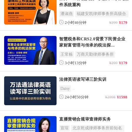
件系统重构
潘淑燕
福建安凯律师事务所高级合.
2小时46分钟
¥299
¥179
智慧税务和CRS2.0背景下民营企业
家财富管理与传承的税法探...
王常栋
万商天勤律师事务所
3小时13分钟
¥299
¥179
法律英语读写译三阶实训
Daisy
24小时50分钟
¥2998
¥1598
直播营销合规审查律师实务
宣瑄
北京乾成律师事务所前知名.