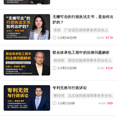
无懈可击的行政执法文书，是如何出
炉的？
宋静
广东诺臣律师事务所合伙人
2小时48分钟
¥299
¥179
联合体承包工程中的法律问题解析
林叔权
国信信扬律师事务所合伙人
2小时26分钟
¥299
¥116
专利无效与行政诉讼
樊培伟
北京德和衡律师事务所合伙.
1小时3分钟
¥199
¥89