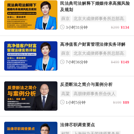
民法典司法解释下婚姻传承高频风险
及规划
薛京
北京大成律师事务所总部高.
3小时31分钟
¥299
¥134
高净值客户财富管理法律实务详解
薛京
北京大成律师事务所总部高.
7小时36分钟
¥499
¥149
反垄断法之简介与案例分析
高粱
高朋律师事务所合伙人
1小时5分钟
¥199
¥89
法律尽职调查要点
柯凯
上海融力天闻律师事务所