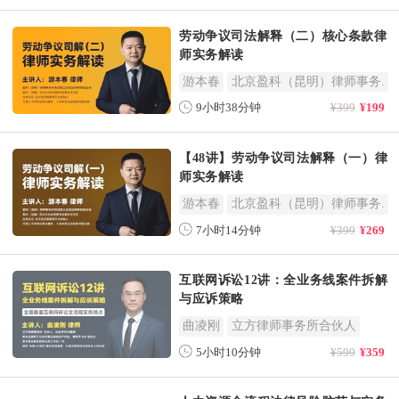
劳动争议司法解释（二）核心条款律
师实务解读
游本春
北京盈科（昆明）律师事务.
9小时38分钟
¥399
¥199
【48讲】劳动争议司法解释（一）律
师实务解读
游本春
北京盈科（昆明）律师事务.
7小时14分钟
¥399
¥269
互联网诉讼12讲：全业务线案件拆解
与应诉策略
曲凌刚
立方律师事务所合伙人
5小时10分钟
¥599
¥359