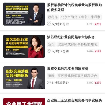
股权架构设计的税负考量与股权激励
的税务处理
蔡冬冬
北京市尚公（南京）律师事.
3小时31分钟
¥399
¥299
演艺经纪行业合同起草审核实务
宣瑄
北京乾成律师事务所前知名.
5小时19分钟
¥399
¥199
股权交易涉税实务问题探析
黄献
江苏漫修律师事务所高级合.
4小时35分钟
¥399
¥299
企业用工全流程合规实务与争议解决