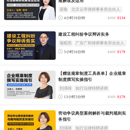
规解读及适用
琚敬
北京云亭律师事务所合伙人.
4小时18分钟
¥399
¥134
建设工程纠纷争议辩诉实务
项昭亮
广东广和律师事务所合伙人.
5小时16分钟
¥499
¥179
【赠送规章制度工具表单】企业规章
制度撰写实操指引
刘瑀琦
知行法律特聘讲师
13小时3分钟
¥399
¥179
劳动争议典型案例解析与裁判规则实
务指引
刘瑀琦
知行法律特聘讲师