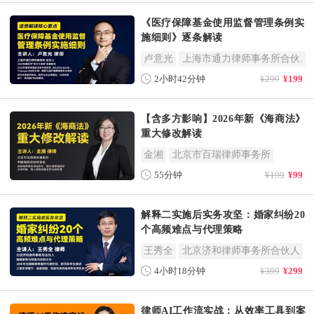
《医疗保障基金使用监督管理条例实
施细则》逐条解读
卢意光
上海市通力律师事务所合伙.
2小时42分钟
¥299
¥199
【含多方影响】2026年新《海商法》
重大修改解读
金湘
北京市百瑞律师事务所
55分钟
¥199
¥99
解释二实施后实务攻坚：婚家纠纷20
个高频难点与代理策略
王秀全
北京济和律师事务所合伙人
4小时18分钟
¥399
¥299
律师AI工作流实战：从效率工具到案