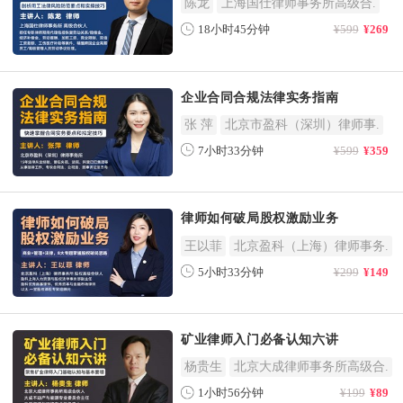
陈龙
上海国仕律师事务所高级合.
18小时45分钟
¥599
¥269
企业合同合规法律实务指南
张 萍
北京市盈科（深圳）律师事.
7小时33分钟
¥599
¥359
律师如何破局股权激励业务
王以菲
北京盈科（上海）律师事务.
5小时33分钟
¥299
¥149
矿业律师入门必备认知六讲
杨贵生
北京大成律师事务所高级合.
1小时56分钟
¥199
¥89