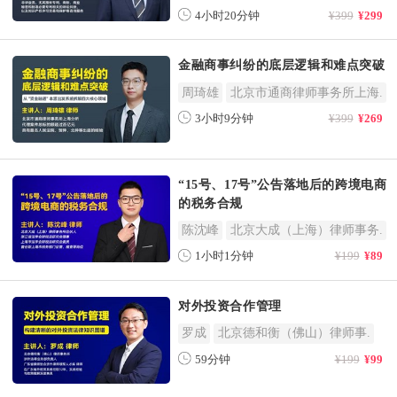
4小时20分钟
¥399
¥299
金融商事纠纷的底层逻辑和难点突破
周琦雄
北京市通商律师事务所上海.
3小时9分钟
¥399
¥269
“15号、17号”公告落地后的跨境电商
的税务合规
陈沈峰
北京大成（上海）律师事务.
1小时1分钟
¥199
¥89
对外投资合作管理
罗成
北京德和衡（佛山）律师事.
59分钟
¥199
¥99