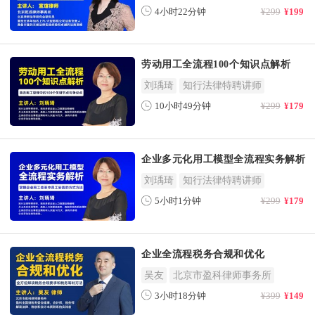
4小时22分钟
¥299
¥199
劳动用工全流程100个知识点解析
刘瑀琦
知行法律特聘讲师
10小时49分钟
¥299
¥179
企业多元化用工模型全流程实务解析
刘瑀琦
知行法律特聘讲师
5小时1分钟
¥299
¥179
企业全流程税务合规和优化
吴友
北京市盈科律师事务所
3小时18分钟
¥399
¥149