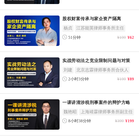
股权财富传承与家企资产隔离
杨贞
江苏能英律师事务所主任
51分钟
¥199
¥62
实战劳动法之竞业限制问题与对策
刘建
北京志霖律师事务所合伙人
2小时3分钟
¥199
¥89
一课讲清涉税刑事案件的辩护方略
魏艳昭
上海靖霖律师事务所副主任
8小时38分钟
¥399
¥199